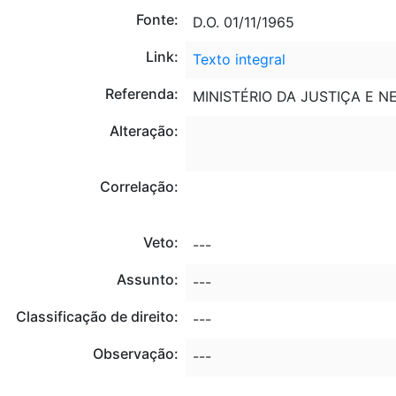
Fonte:
D.O. 01/11/1965
Link:
Texto integral
Referenda:
MINISTÉRIO DA JUSTIÇA E N
Alteração:
Correlação:
Veto:
---
Assunto:
---
Classificação de direito:
---
Observação:
---