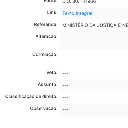
Fonte:
D.O. 30/11/1966
Link:
Texto integral
Referenda:
MINISTÉRIO DA JUSTIÇA E N
Alteração:
Correlação:
Veto:
---
Assunto:
---
Classificação de direito:
---
Observação:
---