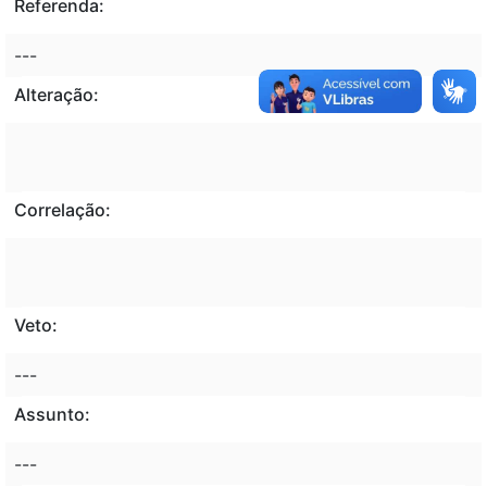
Referenda:
---
Alteração:
Correlação:
Veto:
---
Assunto:
---