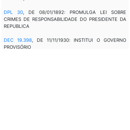
DPL 30
, DE 08/01/1892: PROMULGA LEI SOBRE
CRIMES DE RESPONSABILIDADE DO PRESIDENTE DA
REPUBLICA
DEC 19.398
, DE 11/11/1930: INSTITUI O GOVERNO
PROVISÓRIO
DEC 19.656
, DE 03/02/1931: RATIFICA
EXPRESSAMENTE A REVOGAÇÃO DO PAR. 2º DO ART.
41
Veto:
---
Assunto:
REGULAMENTAÇÃO, FORMA DE GOVERNO, REGIME