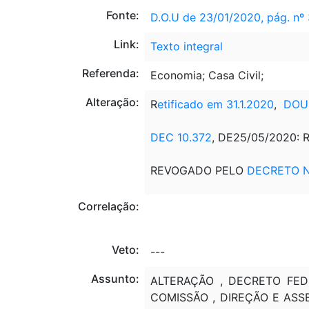
Fonte:
D.O.U de 23/01/2020, pág. nº
Link:
Texto integral
Referenda:
Economia; Casa Civil;
Alteração:
R
etificado em 31.1.2020
,
DOU 
DEC 10.372
, DE25/05/2020: 
REVOGADO PELO
DECRETO Nº
Correlação:
Veto:
---
Assunto:
ALTERAÇÃO , DECRETO FED
COMISSÃO , DIREÇÃO E AS