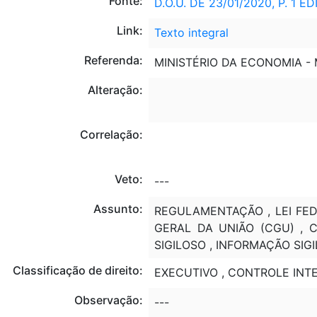
Fonte:
D.O.U. DE 23/01/2020, P. 1 
Link:
Texto integral
Referenda:
MINISTÉRIO DA ECONOMIA -
Alteração:
Correlação:
Veto:
---
Assunto:
REGULAMENTAÇÃO , LEI FED
GERAL DA UNIÃO (CGU) , 
SIGILOSO , INFORMAÇÃO SIGI
Classificação de direito:
EXECUTIVO , CONTROLE INTE
Observação:
---