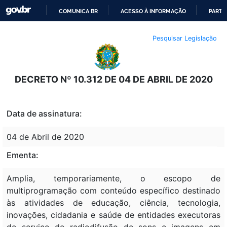
COMUNICA BR
ACESSO À INFORMAÇÃO
PARTI
IR
Pesquisar Legislação
PARA
O
CONTEÚDO
DECRETO Nº 10.312 DE 04 DE ABRIL DE 2020
Data de assinatura:
04 de Abril de 2020
Ementa:
Amplia, temporariamente, o escopo de
multiprogramação com conteúdo específico destinado
às atividades de educação, ciência, tecnologia,
inovações, cidadania e saúde de entidades executoras
de serviço de radiodifusão de sons e imagens em