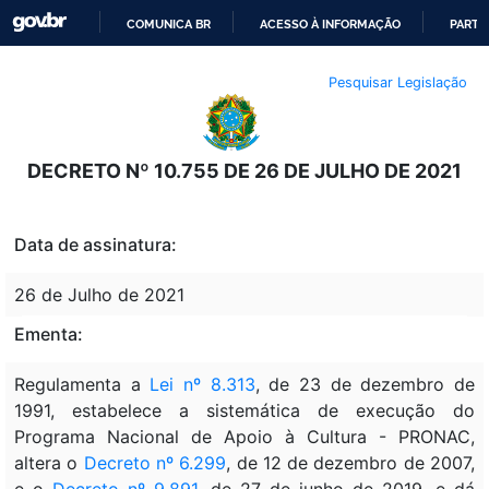
COMUNICA BR
ACESSO À INFORMAÇÃO
PARTI
IR
Pesquisar Legislação
PARA
O
CONTEÚDO
DECRETO Nº 10.755 DE 26 DE JULHO DE 2021
Data de assinatura:
26 de Julho de 2021
Ementa:
Regulamenta a
Lei nº 8.313
, de 23 de dezembro de
1991, estabelece a sistemática de execução do
Programa Nacional de Apoio à Cultura - PRONAC,
altera o
Decreto nº 6.299
, de 12 de dezembro de 2007,
e o
Decreto nº 9.891
, de 27 de junho de 2019, e dá