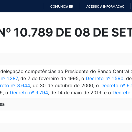
COMUNICA BR
ACESSO À INFORMAÇÃO
IR
PARA
º 10.789 DE 08 DE S
O
CONTEÚDO
 delegação competências ao Presidente do Banco Central d
nº 1.387
, de 7 de fevereiro de 1995, o
Decreto nº 1.590
, d
reto nº 3.644
, de 30 de outubro de 2000, o
Decreto nº 9.
19, o
Decreto nº 9.794
, de 14 de maio de 2019, e o
Decreto 
sa