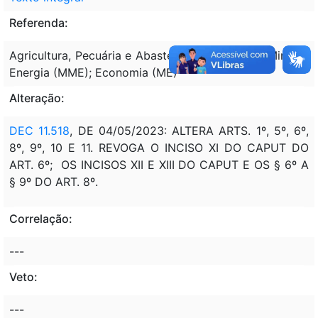
Referenda:
Agricultura, Pecuária e Abastecimento (MAPA); Minas e
Energia (MME); Economia (ME)
Alteração:
DEC 11.518
, DE 04/05/2023: ALTERA ARTS. 1º, 5º, 6º,
8º, 9º, 10 E 11. REVOGA O INCISO XI DO CAPUT DO
ART. 6º; OS INCISOS XII E XIII DO CAPUT E OS § 6º A
§ 9º DO ART. 8º.
Correlação:
---
Veto:
---