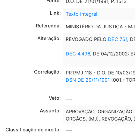
Fonte:
D.O. DE 21/01/1991, P. 1513
Link:
Texto integral
Referenda:
MINISTÉRIO DA JUSTIÇA - MJ
Alteração:
REVOGADO PELO
DEC 761
, D
DEC 4.496
, DE 04/12/2002: E
Correlação:
PRT/MJ 118 - D.O. DE 10/03
DSN DE 29/11/1991
(001): T
Veto:
---
Assunto:
APROVAÇÃO, ORGANIZAÇÃO A
ORGÃOS, (MJ). REVOGAÇÃO,
Classificação de direito:
---