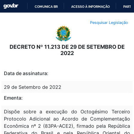
COMUNICA BR
ACESSO À INFORMAÇÃO
PARTI
IR
Pesquisar Legislação
PARA
O
CONTEÚDO
DECRETO Nº 11.213 DE 29 DE SETEMBRO DE
2022
Data de assinatura:
29 de Setembro de 2022
Ementa:
Dispõe sobre a execução do Octogésimo Terceiro
Protocolo Adicional ao Acordo de Complementação
Econômica nº 2 (83PA-ACE2), firmado pela República
Federativa do Brasil e pela República Oriental do