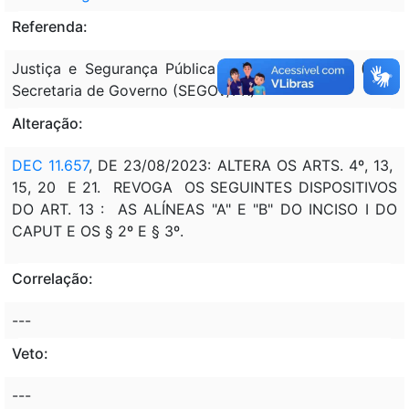
Referenda:
Justiça e Segurança Pública (MJSP); Economia (ME);
Secretaria de Governo (SEGOV/PR)
Alteração:
DEC 11.657
, DE 23/08/2023: ALTERA OS ARTS. 4º, 13,
15, 20 E 21. REVOGA OS SEGUINTES DISPOSITIVOS
DO ART. 13 : AS ALÍNEAS "A" E "B" DO INCISO I DO
CAPUT E OS § 2º E § 3º.
Correlação:
---
Veto:
---