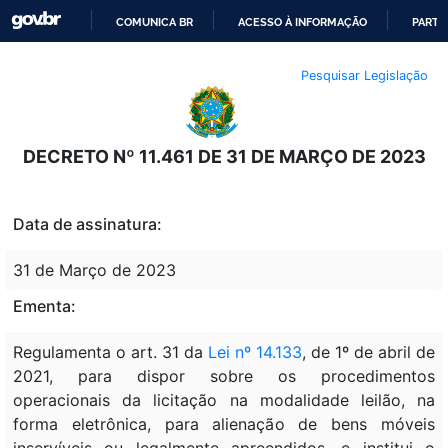
COMUNICA BR
ACESSO À INFORMAÇÃO
PARTI
IR
Pesquisar Legislação
PARA
O
CONTEÚDO
DECRETO Nº 11.461 DE 31 DE MARÇO DE 2023
Data de assinatura:
31 de Março de 2023
Ementa:
Regulamenta o art. 31 da
Lei nº 14.133
, de 1º de abril de
2021, para dispor sobre os procedimentos
operacionais da licitação na modalidade leilão, na
forma eletrônica, para alienação de bens móveis
inservíveis ou legalmente apreendidos, e institui o