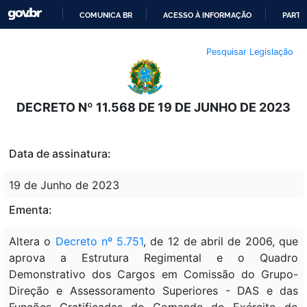
COMUNICA BR
ACESSO À INFORMAÇÃO
PARTI
IR
Pesquisar Legislação
PARA
O
CONTEÚDO
DECRETO Nº 11.568 DE 19 DE JUNHO DE 2023
Data de assinatura:
19 de Junho de 2023
Ementa:
Altera o
Decreto nº 5.751
, de 12 de abril de 2006, que
aprova a Estrutura Regimental e o Quadro
Demonstrativo dos Cargos em Comissão do Grupo-
Direção e Assessoramento Superiores - DAS e das
Funções Gratificadas do Comando do Exército do