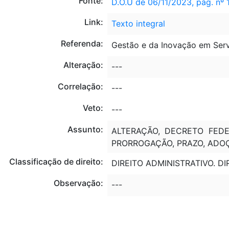
Fonte:
D.O.U de 06/11/2023, pág. nº 
Link:
Texto integral
Referenda:
Gestão e da Inovação em Serv
Alteração:
---
Correlação:
---
Veto:
---
Assunto:
ALTERAÇÃO, DECRETO FEDE
PRORROGAÇÃO, PRAZO, ADOÇ
Classificação de direito:
DIREITO ADMINISTRATIVO. DIR
Observação:
---