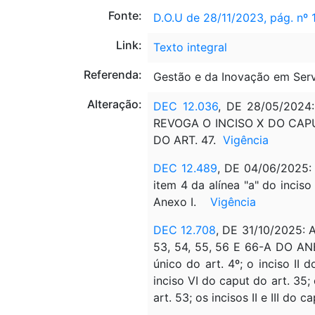
Fonte:
D.O.U de 28/11/2023, pág. nº 
Link:
Texto integral
Referenda:
Gestão e da Inovação em Serv
Alteração:
DEC 12.036
, DE 28/05/2024:
REVOGA O INCISO X DO CAPUT 
DO ART. 47.
Vigência
DEC 12.489
, DE 04/06/2025:
item 4 da alínea "a" do inciso
Anexo I.
Vigência
DEC 12.708
, DE 31/10/2025: AL
53, 54, 55, 56 E 66-A DO ANE
único do art. 4º; o inciso II d
inciso VI do caput do art. 35; 
art. 53; os incisos II e III do