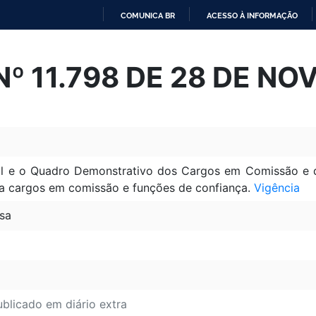
COMUNICA BR
ACESSO À INFORMAÇÃO
IR
PARA
º 11.798 DE 28 DE N
O
CONTEÚDO
al e o Quadro Demonstrativo dos Cargos em Comissão e d
a cargos em comissão e funções de confiança.
Vigência
sa
ublicado em diário extra