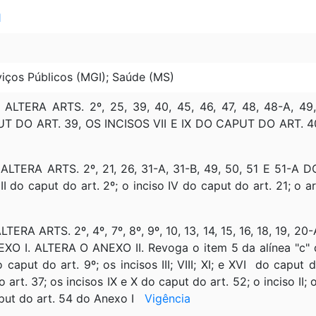
1
iços Públicos (MGI); Saúde (MS)
 ALTERA ARTS. 2º, 25, 39, 40, 45, 46, 47, 48, 48-A, 4
DO ART. 39, OS INCISOS VII E IX DO CAPUT DO ART. 40 E O
 ALTERA ARTS. 2º, 21, 26, 31-A, 31-B, 49, 50, 51 E 51-
 II do caput do art. 2º; o inciso IV do caput do art. 21; o 
TERA ARTS. 2º, 4º, 7º, 8º, 9º, 10, 13, 14, 15, 16, 18, 19, 20-
XO I. ALTERA O ANEXO II. Revoga o item 5 da alínea "c" do
o caput do art. 9º; os incisos III; VIII; XI; e XVI do caput 
o art. 37; os incisos IX e X do caput do art. 52; o inciso II; 
 caput do art. 54 do Anexo I
Vigência