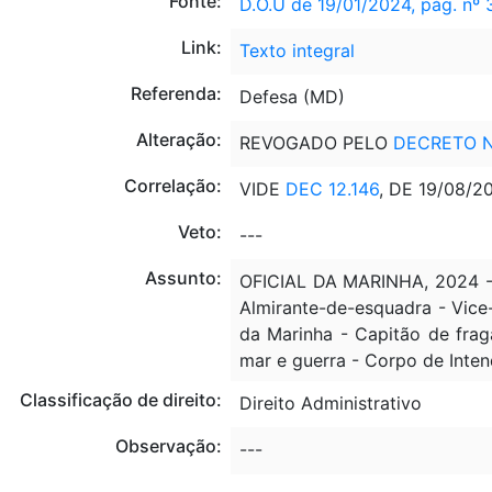
Fonte:
D.O.U de 19/01/2024, pág. nº 
Link:
Texto integral
Referenda:
Defesa (MD)
Alteração:
REVOGADO PELO
DECRETO N
Correlação:
VIDE
DEC 12.146
, DE 19/08/2
Veto:
---
Assunto:
OFICIAL DA MARINHA, 2024 - E
Almirante-de-esquadra - Vice
da Marinha - Capitão de frag
mar e guerra - Corpo de Intend
Classificação de direito:
Direito Administrativo
Observação:
---