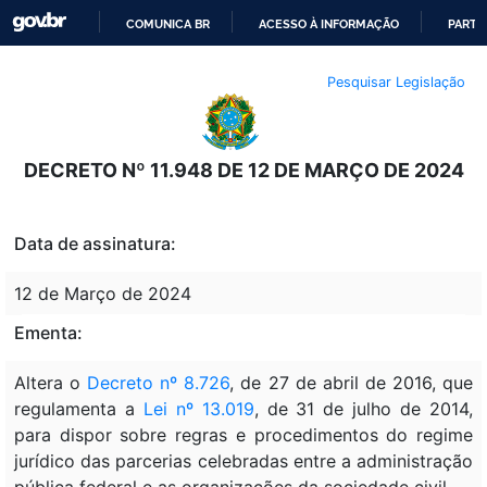
COMUNICA BR
ACESSO À INFORMAÇÃO
PARTI
IR
Pesquisar Legislação
PARA
O
CONTEÚDO
DECRETO Nº 11.948 DE 12 DE MARÇO DE 2024
Data de assinatura:
12 de Março de 2024
Ementa:
Altera o
Decreto nº 8.726
, de 27 de abril de 2016, que
regulamenta a
Lei nº 13.019
, de 31 de julho de 2014,
para dispor sobre regras e procedimentos do regime
jurídico das parcerias celebradas entre a administração
pública federal e as organizações da sociedade civil.