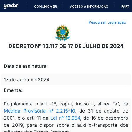
COMUNICA BR
ACESSO À INFORMAÇÃO
PARTI
IR
Pesquisar Legislação
PARA
O
CONTEÚDO
DECRETO Nº 12.117 DE 17 DE JULHO DE 2024
Data de assinatura:
17 de Julho de 2024
Ementa:
Regulamenta o art. 2º, caput, inciso II, alínea "a", da
Medida Provisória nº 2.215-10
, de 31 de agosto de
2001, e o art. 11 da
Lei nº 13.954
, de 16 de dezembro
de 2019, para dispor sobre o auxílio-transporte dos
militares das Forças Armadas.