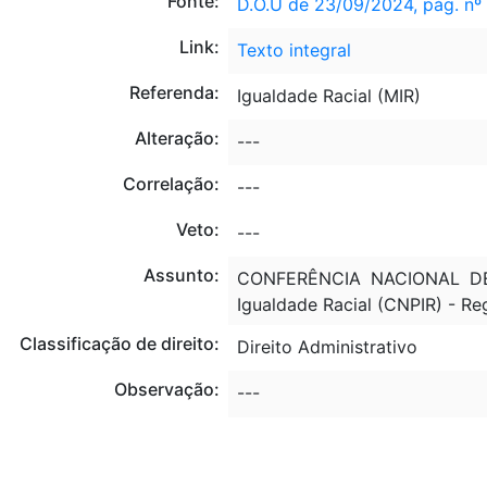
Fonte:
D.O.U de 23/09/2024, pág. nº
Link:
Texto integral
Referenda:
Igualdade Racial (MIR)
Alteração:
---
Correlação:
---
Veto:
---
Assunto:
CONFERÊNCIA NACIONAL DE 
Igualdade Racial (CNPIR) - Re
Classificação de direito:
Direito Administrativo
Observação:
---