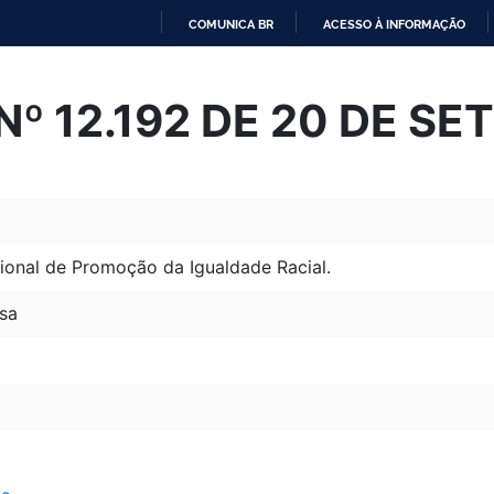
COMUNICA BR
ACESSO À INFORMAÇÃO
IR
PARA
º 12.192 DE 20 DE S
O
CONTEÚDO
onal de Promoção da Igualdade Racial.
sa