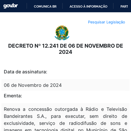
COMUNICA BR
ACESSO À INFORMAÇÃO
PARTI
IR
Pesquisar Legislação
PARA
O
CONTEÚDO
DECRETO Nº 12.241 DE 06 DE NOVEMBRO DE
2024
Data de assinatura:
06 de Novembro de 2024
Ementa:
Renova a concessão outorgada à Rádio e Televisão
Bandeirantes S.A., para executar, sem direito de
exclusividade, serviço de radiodifusão de sons e
imagens em tecnologia digital, no Município de São