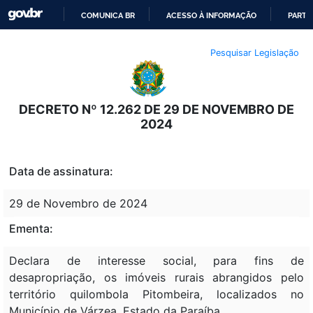
COMUNICA BR
ACESSO À INFORMAÇÃO
PARTI
IR
Pesquisar Legislação
PARA
O
CONTEÚDO
DECRETO Nº 12.262 DE 29 DE NOVEMBRO DE
2024
Data de assinatura:
29 de Novembro de 2024
Ementa:
Declara de interesse social, para fins de
desapropriação, os imóveis rurais abrangidos pelo
território quilombola Pitombeira, localizados no
Município de Várzea, Estado da Paraíba.