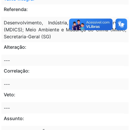
Referenda:
Desenvolvimento, Indústria, Comércio e Serviços
(MDICS); Meio Ambiente e Mudança do Clima (MMA);
Secretaria-Geral (SG)
Alteração:
---
Correlação:
---
Veto:
---
Assunto: