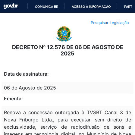
COMUNICA BR
ACESSO À INFORMAÇÃO
PARTI
IR
Pesquisar Legislação
PARA
O
CONTEÚDO
DECRETO Nº 12.576 DE 06 DE AGOSTO DE
2025
Data de assinatura:
06 de Agosto de 2025
Ementa:
Renova a concessão outorgada à TVSBT Canal 3 de
Nova Friburgo Ltda., para executar, sem direito de
exclusividade, serviço de radiodifusão de sons e
imagens em tecnologia digital, no Município de Nova