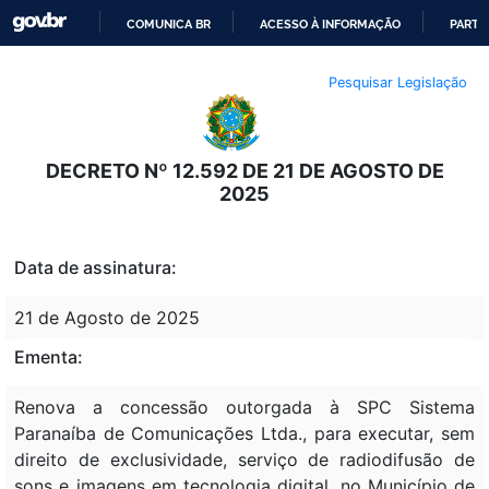
COMUNICA BR
ACESSO À INFORMAÇÃO
PARTI
IR
Pesquisar Legislação
PARA
O
CONTEÚDO
DECRETO Nº 12.592 DE 21 DE AGOSTO DE
2025
Data de assinatura:
21 de Agosto de 2025
Ementa:
Renova a concessão outorgada à SPC Sistema
Paranaíba de Comunicações Ltda., para executar, sem
direito de exclusividade, serviço de radiodifusão de
sons e imagens em tecnologia digital, no Município de