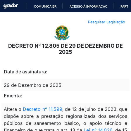
COMUNICA BR
ACESSO À INFORMAÇÃO
PARTI
IR
Pesquisar Legislação
PARA
O
CONTEÚDO
DECRETO Nº 12.805 DE 29 DE DEZEMBRO DE
2025
Data de assinatura:
29 de Dezembro de 2025
Ementa:
Altera o
Decreto nº 11.599
, de 12 de julho de 2023, que
dispõe sobre a prestação regionalizada dos serviços
públicos de saneamento básico, o apoio técnico e
financeiro de que trata o art. 13 da
Lei nº 14.026
, de 15