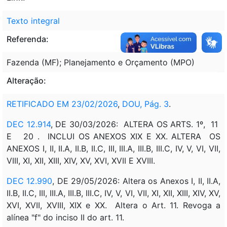
Texto integral
Referenda:
Fazenda (MF); Planejamento e Orçamento (MPO)
Alteração:
RETIFICADO EM 23/02/2026
,
DOU, Pág. 3
.
DEC 12.914
, DE 30/03/2026: ALTERA OS ARTS. 1º, 11
E 20 . INCLUI OS ANEXOS XIX E XX. ALTERA OS
ANEXOS I, II, II.A, II.B, II.C, III, III.A, III.B, III.C, IV, V, VI, VII,
VIII, XI, XII, XIII, XIV, XV, XVI, XVII E XVIII.
DEC 12.990
, DE 29/05/2026: Altera os Anexos I, II, II.A,
II.B, II.C, III, III.A, III.B, III.C, IV, V, VI, VII, XI, XII, XIII, XIV, XV,
XVI, XVII, XVIII, XIX e XX. Altera o Art. 11. Revoga a
alínea "f" do inciso II do art. 11.