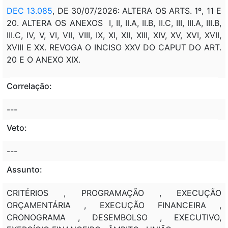
DEC 13.085
, DE 30/07/2026: ALTERA OS ARTS. 1º, 11 E
20. ALTERA OS ANEXOS I, II, II.A, II.B, II.C, III, III.A, III.B,
III.C, IV, V, VI, VII, VIII, IX, XI, XII, XIII, XIV, XV, XVI, XVII,
XVIII E XX. REVOGA O INCISO XXV DO CAPUT DO ART.
20 E O ANEXO XIX.
Correlação:
---
Veto:
---
Assunto:
CRITÉRIOS , PROGRAMAÇÃO , EXECUÇÃO
ORÇAMENTÁRIA , EXECUÇÃO FINANCEIRA ,
CRONOGRAMA , DESEMBOLSO , EXECUTIVO,