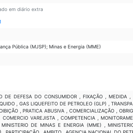
ado em diário extra
1
rança Pública (MJSP); Minas e Energia (MME)
 DE DEFESA DO CONSUMIDOR , FIXAÇÃO , MEDIDA ,
UIDO , GAS LIQUEFEITO DE PETROLEO (GLP) , TRANSPAR
IBIÇÃO , PRATICA ABUSIVA , COMERCIALIZAÇÃO , OBRIG
, COMERCIO VAREJISTA , COMPETENCIA , MONITORAME
 MINISTERIO DE MINAS E ENERGIA (MME) , MINISTER
) , PARTICIPAÇÃO , AMBITO , AGENCIA NACIONAL DO P