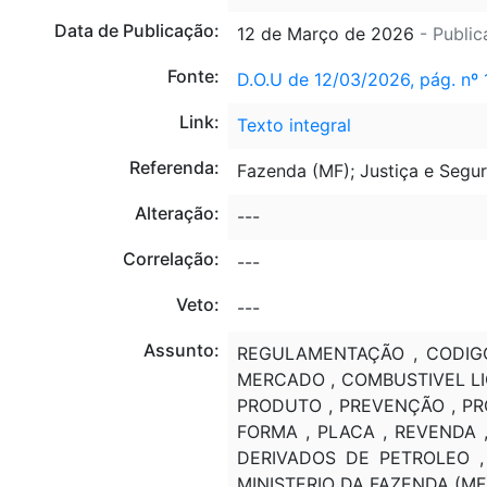
Data de Publicação:
12 de Março de 2026
- Public
Fonte:
D.O.U de 12/03/2026, pág. nº 
Link:
Texto integral
Referenda:
Fazenda (MF); Justiça e Segu
Alteração:
---
Correlação:
---
Veto:
---
Assunto:
REGULAMENTAÇÃO , CODIGO
MERCADO , COMBUSTIVEL LIQ
PRODUTO , PREVENÇÃO , PRO
FORMA , PLACA , REVENDA 
DERIVADOS DE PETROLEO ,
MINISTERIO DA FAZENDA (MF