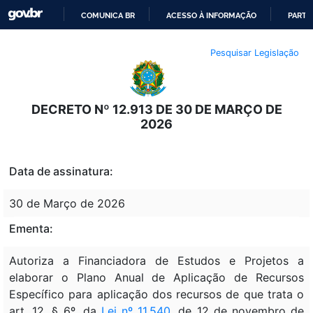
COMUNICA BR
ACESSO À INFORMAÇÃO
PARTI
IR
Pesquisar Legislação
PARA
O
CONTEÚDO
DECRETO Nº 12.913 DE 30 DE MARÇO DE
2026
Data de assinatura:
30 de Março de 2026
Ementa:
Autoriza a Financiadora de Estudos e Projetos a
elaborar o Plano Anual de Aplicação de Recursos
Específico para aplicação dos recursos de que trata o
art. 12, § 6º, da
Lei nº 11.540
, de 12 de novembro de