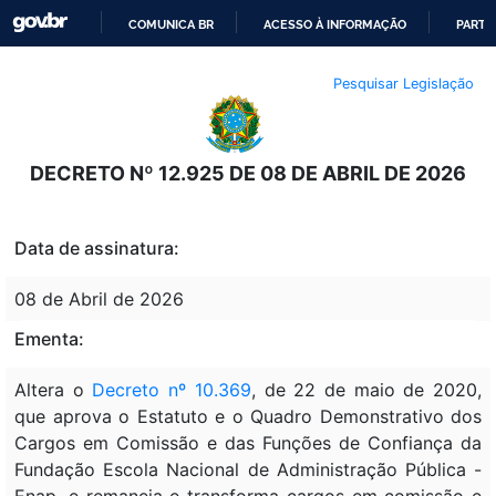
COMUNICA BR
ACESSO À INFORMAÇÃO
PARTI
IR
Pesquisar Legislação
PARA
O
CONTEÚDO
DECRETO Nº 12.925 DE 08 DE ABRIL DE 2026
Data de assinatura:
08 de Abril de 2026
Ementa:
Altera o
Decreto nº 10.369
, de 22 de maio de 2020,
que aprova o Estatuto e o Quadro Demonstrativo dos
Cargos em Comissão e das Funções de Confiança da
Fundação Escola Nacional de Administração Pública -
Enap, e remaneja e transforma cargos em comissão e