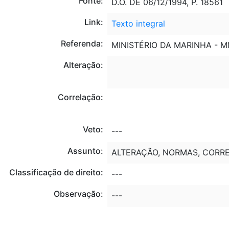
Fonte:
D.O. DE 06/12/1994, P. 18561
Link:
Texto integral
Referenda:
MINISTÉRIO DA MARINHA - 
Alteração:
Correlação:
Veto:
---
Assunto:
ALTERAÇÃO, NORMAS, CORR
Classificação de direito:
---
Observação:
---