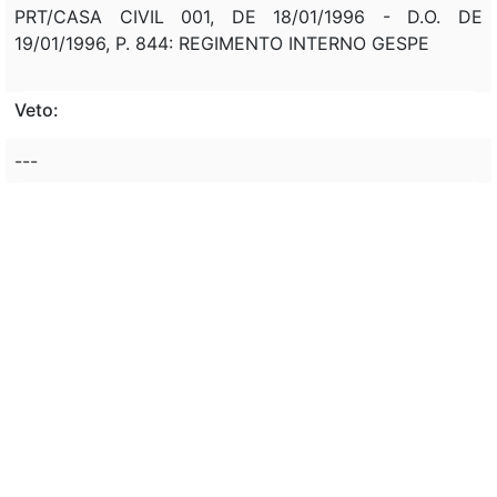
PRT/CASA CIVIL 001, DE 18/01/1996 - D.O. DE
19/01/1996, P. 844: REGIMENTO INTERNO GESPE
Veto:
---
Assunto:
CRIAÇÃO, GRUPO EXECUTIVO, SETOR PESQUEIRO,
OBJETIVO, DESENVOLVIMENTO, PESCA.
COMPETENCIA, COMPOSIÇÃO, GRUPO EXECUTIVO,
SETOR PESQUEIRO
Classificação de direito:
---
Observação: