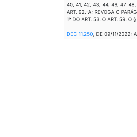
40, 41, 42, 43, 44, 46, 47, 48,
ART. 92.-A; REVOGA O PARÁG
1º DO ART. 53, O ART. 59, 
DEC 11.250
, DE 09/11/2022: A
INCISO II DO CAPUT DO ART.
76.
Correlação:
DEC 63.166, DE 26/08/
ADMINISTRAÇÃO PÚBLICA, DI
Veto:
---
Assunto:
REGULAMENTAÇÃO, NORMAS.
COMPETENCIA, ORGÃO PUBLI
COMPETENCIA, (DNRC), DEF
Classificação de direito:
---