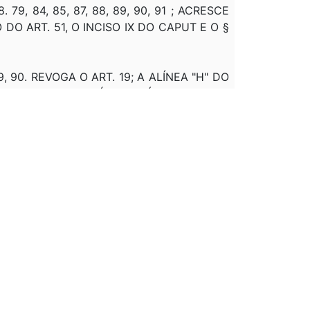
 78. 79, 84, 85, 87, 88, 89, 90, 91 ; ACRESCE
 DO ART. 51, O INCISO IX DO CAPUT E O §
 89, 90. REVOGA O ART. 19; A ALÍNEA "H" DO
 DO ART. 57 E O PARÁGRAFO ÚNICO DO ART.
EM DOCUMENTOS QUE TRANSITEM PELA
LICO, EMPRESA, OPERAÇÃO MERCANTIL,
RESA, OPERAÇÃO MERCANTIL, DEFINIÇÃO,
L