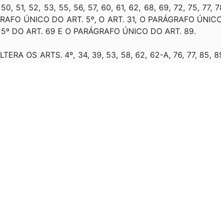
 50, 51, 52, 53, 55, 56, 57, 60, 61, 62, 68, 69, 72, 75, 77,
RAFO ÚNICO DO ART. 5º, O ART. 31, O PARÁGRAFO ÚNICO
O § 5º DO ART. 69 E O PARÁGRAFO ÚNICO DO ART. 89.
LTERA OS ARTS. 4º, 34, 39, 53, 58, 62, 62-A, 76, 77, 85,
 32; ART. 48; O INCISO V DO CAPUT DO ART. 53; O § 5º
1968: DISPENSA O RECONHECIMENTO DE FIRMAS 
RETA E INDIRETA
 EXECUÇÃO, TERRITORIO NACIONAL, REGISTRO PUB
CO, OBJETIVO, ORGANIZAÇÃO, REGISTRO PUBLICO, EMP
INIÇÃO, COMPETENCIA, COMPOSIÇÃO, JUNTA COMERCIA