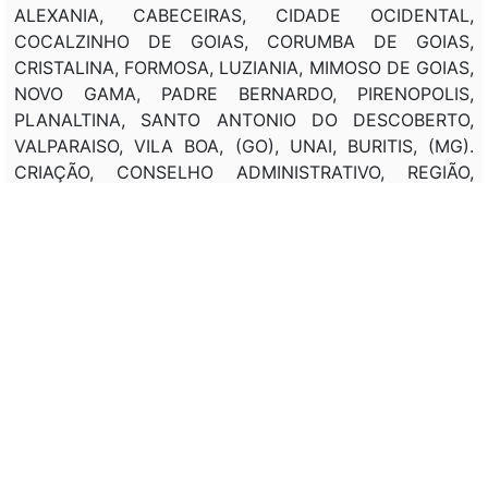
ALEXANIA, CABECEIRAS, CIDADE OCIDENTAL,
COCALZINHO DE GOIAS, CORUMBA DE GOIAS,
CRISTALINA, FORMOSA, LUZIANIA, MIMOSO DE GOIAS,
NOVO GAMA, PADRE BERNARDO, PIRENOPOLIS,
PLANALTINA, SANTO ANTONIO DO DESCOBERTO,
VALPARAISO, VILA BOA, (GO), UNAI, BURITIS, (MG).
CRIAÇÃO, CONSELHO ADMINISTRATIVO, REGIÃO,
INTEGRAÇÃO, DESENVOLVIMENTO, (DF), ENTORNO.
FIXAÇÃO, PROGRAMA ESPECIAL, DESENVOLVIMENTO,
ENTORNO, (DF).
Classificação de direito:
DIREITO ADMINISTRATIVO; ATOS ADMINISTRATIVOS;
PROGRAMAS
Observação:
---