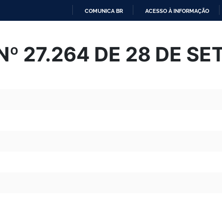
COMUNICA BR
ACESSO À INFORMAÇÃO
IR
PARA
º 27.264 DE 28 DE S
O
CONTEÚDO