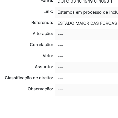
Fonte:
DOFC 03 10 1949 014098 1
Link:
Estamos em processo de inclu
Referenda:
ESTADO MAIOR DAS FORCAS
Alteração:
---
Correlação:
---
Veto:
---
Assunto:
---
Classificação de direito:
---
Observação:
---