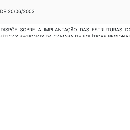
 DE 20/06/2003
9: DISPÕE SOBRE A IMPLANTAÇÃO DAS ESTRUTURAS D
LÍTICAS REGIONAIS DA CÂMARA DE POLÍTICAS REGIONAI
 01/07/1999, P. 71: INSTITUI A UNIDADE DE GERENC
ROGRAMA DE DESENVOLVIMENTO DO ECOTURISMO NA A
DE 12/07/1999, P. 35 A 45 REGIMENTO INTERNO: GABIN
HÍDRICOS; SECRETARIA DE COORDENAÇÃO DA AMAZÔNI
E QUALIDADE AMBIENTAL NOS ASSENTAMENTOS HUMAN
VEL; E CONSULTORIA JURÍDICA.
11/1999, P. 57: REGIMENTO INTERNO DO CONSELHO NACI