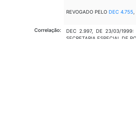
REVOGADO PELO
DEC 4.755
,
Correlação:
DEC 2.997, DE 23/03/199
SECRETARIA ESPECIAL DE PO
PRT/MMA Nº 242 - D.O. DE
EXECUÇÃO DAS AÇÕES DO P
PRT/MMA 251 a 258 - D.O. 
SECRETARIA DE RECURSOS 
FLORESTAS; SECRETARIA D
DESENVOLVIMENTO SUSTENTÁ
PRT/MMA 407 - D.O. DE 24/
Veto:
---