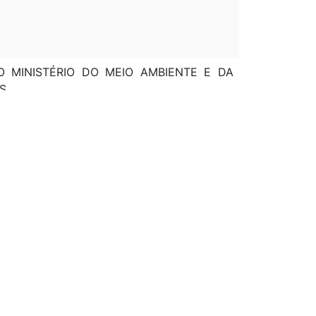
O MINISTÉRIO DO MEIO AMBIENTE E DA
S.
IAMENTO DO PROGRAMA PARA COORDENAR A
MAZÔNIA LEGAL - PROECOTUR.
ETE DO MINISTRO; SECRETARIA EXECUTIVA;
A; SECRETARIA DE BIODIVERSIDADE DE
OS; SECRETARIA DE POLÍTICAS PARA O
ONAL DE RECURSOS HÍDRICOS.