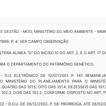
E GESTÃO - MOG; MINISTÉRIO DO MEIO AMBIENTE - MM
4/1999, P. 4: VER CAMPO OBSERVAÇÃO
ALTERA ALINEA "D" DO INCISO IV DO ART. 2. E O ART. 17 D
CRIA O DEPARTAMENTO DO PATRIMÔNIO GENÉTICO.
1 - D.O. ELETRÔNICO DE 12/07/2001, P. 141: REMA
O MINISTÉRIO DO PLANEJAMENTO PARA O MINISTÉ
 QUATRO DAS 101.5; OITO DAS 101.4; DEZESSEIS DAS 101.3;
S 102.3; DOIS DAS 102.2, CONFORME DISPOSTO NO ART. 1º
2 - D.O.U. DE 26/12/2002, P. 58: PRORROGA, ATÉ 28/02/