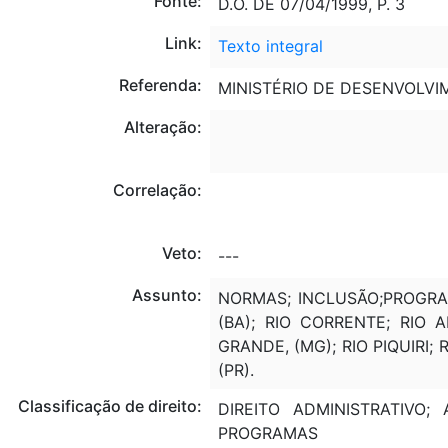
Fonte:
D.O. DE 07/04/1999, P. 3
Link:
Texto integral
Referenda:
MINISTÉRIO DE DESENVOLVIM
Alteração:
Correlação:
Veto:
---
Assunto:
NORMAS; INCLUSÃO;PROGRA
(BA); RIO CORRENTE; RIO 
GRANDE, (MG); RIO PIQUIRI; 
(PR).
Classificação de direito:
DIREITO ADMINISTRATIVO;
PROGRAMAS