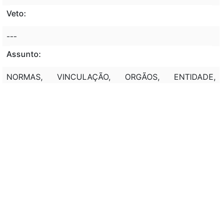
Veto:
---
Assunto:
NORMAS, VINCULAÇÃO, ORGÃOS, ENTIDADE,
ADMINISTRAÇÃO INDIRETA, RELAÇÃO, MINISTÉRIOS.
Classificação de direito:
DIREITO ADMINISTRATIVO; SERVIÇOS PÚBLICOS;
ORGANIZAÇÃO ADMINISTRATIVA; EXECUÇÃO
INDIRETA. ÓRGÃOS DA ADMINISTRAÇÃO INDIRETA
Observação:
---