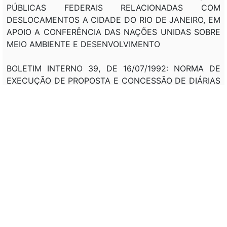
PÚBLICAS FEDERAIS RELACIONADAS COM
DESLOCAMENTOS A CIDADE DO RIO DE JANEIRO, EM
APOIO A CONFERÊNCIA DAS NAÇÕES UNIDAS SOBRE
MEIO AMBIENTE E DESENVOLVIMENTO
BOLETIM INTERNO 39, DE 16/07/1992: NORMA DE
EXECUÇÃO DE PROPOSTA E CONCESSÃO DE DIÁRIAS
NOS GABINETES DA PR (DGA)
DLG 92, DE 23/12/1992: FIXA, NOS TERMOS DO
DISPOSTO NO ART. 49, INCISO VIII, DA CONSTITUIÇÃO
FEDERAL, PARA O EXERCÍCIO FINANCEIRO DE 1993, A
REMUNERAÇÃO DO PRESIDENTE E DO VICE-
PRESIDENTE DA
REPÚBLICA E DOS MINISTROS DE ESTADO. ART. 4º.
NAS VIAGENS OFICIAIS AO EXTERIOR, O PRESIDENTE
DA REPÚBLICA, O VICEPRESIDENTE DA REPÚBLICA E
OS MINISTROS DE ESTADO FARAO JUS,
OPTATIVAMENTE, A