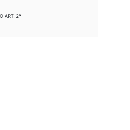
O ART. 2º
CAPUT DO ART 2º
 INTERNO DO CNPE
NTERNO DA CÂMARA DE GESTÃO DO SETOR