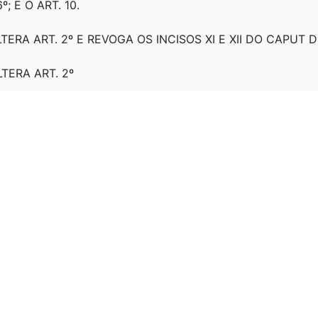
; E O ART. 10.
LTERA ART. 2º E REVOGA OS INCISOS XI E XII DO CAPUT D
LTERA ART. 2º
ALTERA ART. 1º
ALTERA ARTS. 1º E 2º
 ALTERA ART. O 2º. REVOGA OS INCISOS XI-A E XI-B DO 
ALTERA ART. 1º.
ALTERA ART. 2º
0 - D.O. ELETRÔNICO DE 09/11/2000, P. 86: REGIMENTO
02 - D.O.U. DE 30/12/2002, P. 251: REGIMENTO I