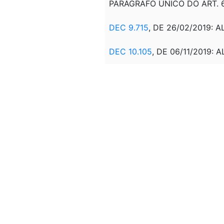
PARÁGRAFO ÚNICO DO ART. 6º
DEC 9.715
, DE 26/02/2019: A
DEC 10.105
, DE 06/11/2019: A
DEC 10.542
, DE 12/11/2020: 
DEC 10.940
, DE 13/01/2022: 
DEC 11.418
, DE 24/02/2023:
DEC 11.629
, DE 04/08/2023: 
DEC 12.096
, DE 03/07/2024: 
Correlação:
RES/GM/MME 1, DE 07/11/200
RES/CGSE 1, DE 26/12/20
ENERGÉTICO - CGSE