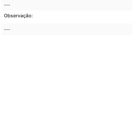
---
Observação:
---