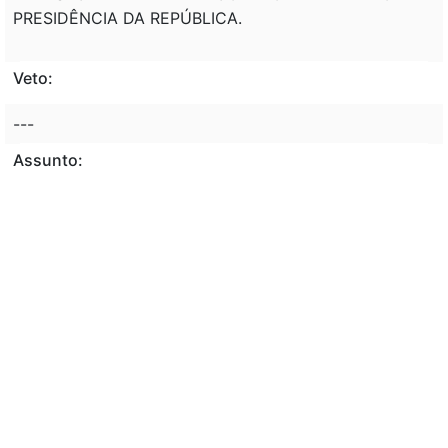
PRESIDÊNCIA DA REPÚBLICA.
Veto:
---
Assunto:
REGULAMENTAÇÃO, DISPOSITIVOS, NORMAS,
RECEBIMENTO, PAGAMENTO, GRATIFICAÇÃO DE
DESEMPENHO, ATIVIDADE, GESTÃO, AUDITORIA,
VALOR MOBILIÁRIO, SEGURO PRIVADO, CIÊNCIA E
TECNOLOGIA, FISCALIZAÇÃO, AGROPECUÁRIA.
Classificação de direito:
DIREITO ADMINISTRATIVO; AGENTES DA
ADMINISTRAÇÃO. SERVIDORES PÚBLICOS EM GERAL.
FUNCIONÁRIOS PÚBLICOS; VANTAGENS PESSOAIS.