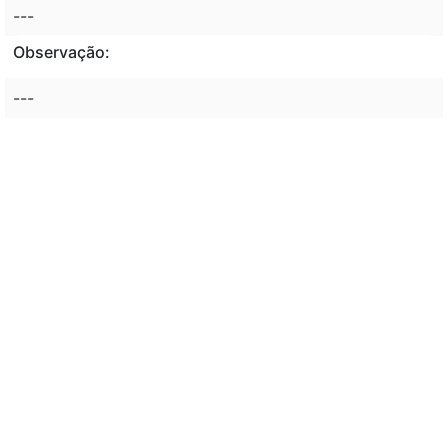
---
Observação:
---