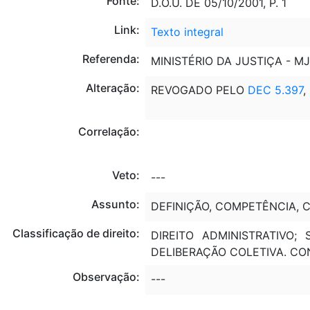
Fonte:
D.O.U. DE 05/10/2001, P. 1
Link:
Texto integral
Referenda:
MINISTÉRIO DA JUSTIÇA - MJ
Alteração:
REVOGADO PELO
DEC 5.397
,
Correlação:
Veto:
---
Assunto:
DEFINIÇÃO, COMPETÊNCIA, 
Classificação de direito:
DIREITO ADMINISTRATIVO;
DELIBERAÇÃO COLETIVA. C
Observação:
---