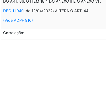
DO ART. 86, O ITEM 18.4 DO ANEXO II E O ANEXO VI .
DEC 11.040
, de 12/04/2022: ALTERA O ART. 44.
(Vide ADPF 910)
Correlação:
CONSULTA PÚBLICA/CASA CIVIL - D.O.U. DE
23/08/2006, P. 5: PROJETO DE DECRETO QUE DA
NOVA REDAÇÃO E INCLUI DISPOSITIVOS AO DECRETO
Nº 4.074, DE 04/01/2002, QUE REGULAMENTA A LEI
7.802, DE 11/07/1989.
DISPONÍVEL EM:
http://www.planalto.gov.br/ccivil_03/consulta_publica/t
oxicologia.htm
Veto: