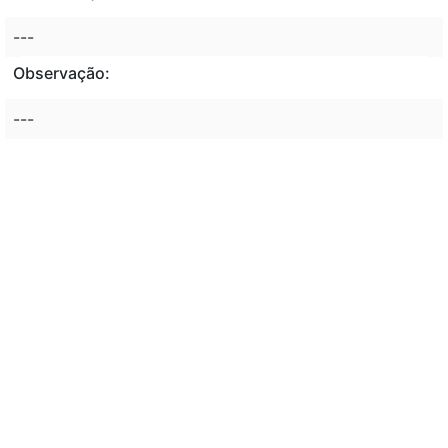
---
Observação:
---