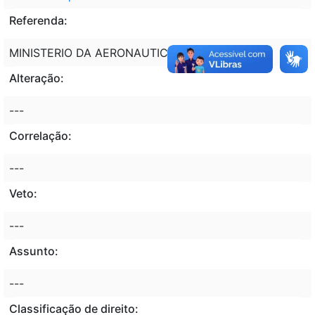
Referenda:
MINISTERIO DA AERONAUTICA - MAER
Alteração:
---
Correlação:
---
Veto:
---
Assunto:
---
Classificação de direito: