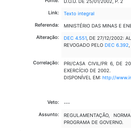
Fonte:
D.O.U. DE 25/01/2002, P. 2
Link:
Texto integral
Referenda:
MINISTÉRIO DAS MINAS E EN
Alteração:
DEC 4.551
, DE 27/12/2002: A
REVOGADO PELO
DEC 6.392
,
Correlação:
PRI/CASA CIVIL/PR 6, DE 
EXERCÍCIO DE 2002.
DISPONÍVEL EM:
http://www.i
Veto:
---
Assunto:
REGULAMENTAÇÃO, NORMAS,
PROGRAMA DE GOVERNO.