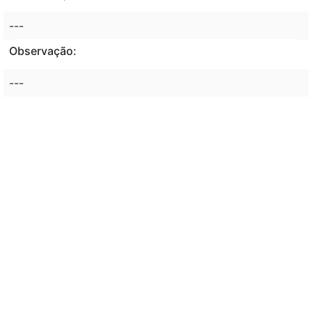
---
Observação:
---