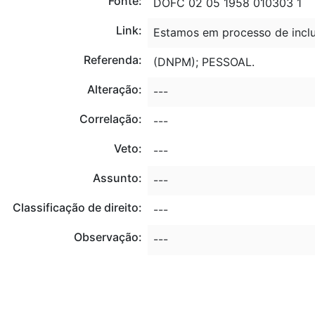
Fonte:
DOFC 02 05 1958 010303 1
Link:
Estamos em processo de inclu
Referenda:
(DNPM); PESSOAL.
Alteração:
---
Correlação:
---
Veto:
---
Assunto:
---
Classificação de direito:
---
Observação:
---